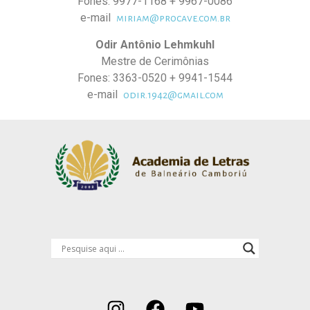
Fones: 9977-1168 + 9967-0086
e-mail
miriam@procave.com.br
Odir Antônio Lehmkuhl
Mestre de Cerimônias
Fones: 3363-0520 + 9941-1544
e-mail
odir.1942@gmail.com