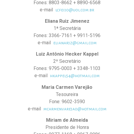
Fones: 8803-8662 + 8890-6568
e-mail
lcfeijo@uol.com.br
Eliana Ruiz Jimenez
1ª Secretária
Fones: 3366-7161 + 9911-5196
e-mail
elianarjz@gmail.com
Luiz Antônio Hecker Kappel
2º Secretário
Fones: 9795-0003 + 3348-1103
e-mail
hkappel54@hotmail.com
Maria Carmen Varejão
Tesoureira
Fone: 9602-3590
e-mail
mcarmenvarejao@hotmail.com
Miriam de Almeida
Presidente de Honra