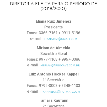
DIRETORIA ELEITA PARA O PERÍODO DE
(2018/2020)
Eliana Ruiz Jimenez
Presidente
Fones: 3366-7161 + 9911-5196
e-mail
elianarjz@gmail.com
Miriam de Almeida
Secretária Geral
Fones: 9977-1168 + 9967-0086
e-mail:
miriam@procave.com.br
Luiz Antônio Hecker Kappel
1º Secretário
Fones: 9795-0003 + 3348-1103
e-mail:
hkappel54@hotmail.com
Tamara Kaufann
2ª Secretária