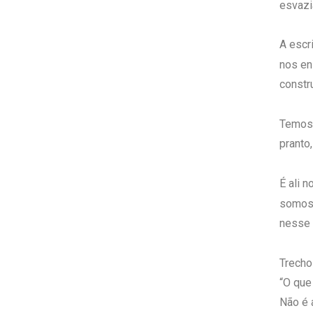
esvazi
A escr
nos en
constr
Temos o
pranto,
É ali 
somos,
nesse 
Trecho
“O que
Não é a