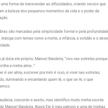
 uma forma de transcender as dificuldades, criando versos que
am a beleza dos pequenos momentos da vida e o poder da
ação.
bras são marcadas pela simplicidade formal e pela profundidad
, e dialoga com temas como a morte, a infância, a solidão e o dese
erdade.
 já dizia ele próprio, Manoel Bandeira, “vivo nas estrelas porque
 brilha a minha alma…”
er é ser alma, escrever pra mim é isso, é viver nas estrelas,
ndo, iluminando e encantando quem lê, o que se lê, o que
vemos.
audácia, concordo e aceito, mas identifico muito minha escrita
de Manoel Bandeira. Agora Ele é meu patrono e uma de minhas