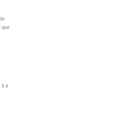
udo
s que
 E é