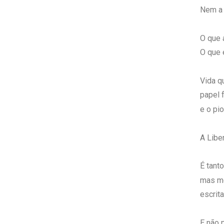
Nem a 
O que 
O que 
Vida q
papel 
e o pio
A Libe
É tanto
mas me
escrita
E não 