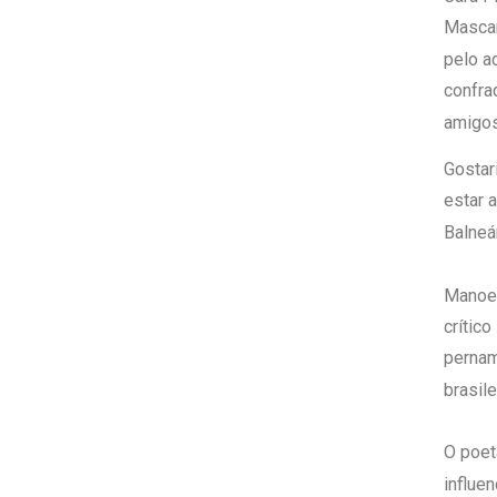
Mascar
pelo a
confra
amigos
Gostar
estar 
Balneá
Manoel
crítico
pernam
brasil
O poet
influe