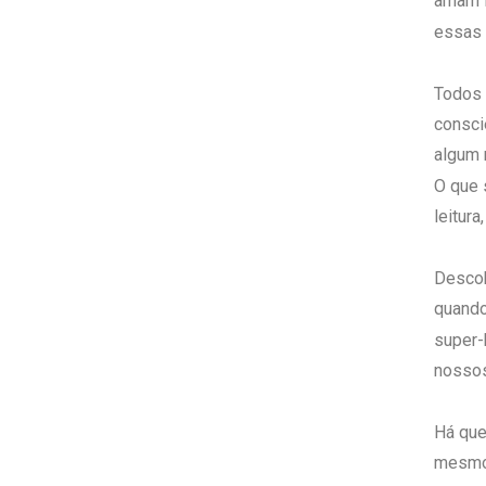
amam l
essas 
Todos 
consci
algum 
O que 
leitura
Descob
quando
super-
nossos
Há que
mesmo 