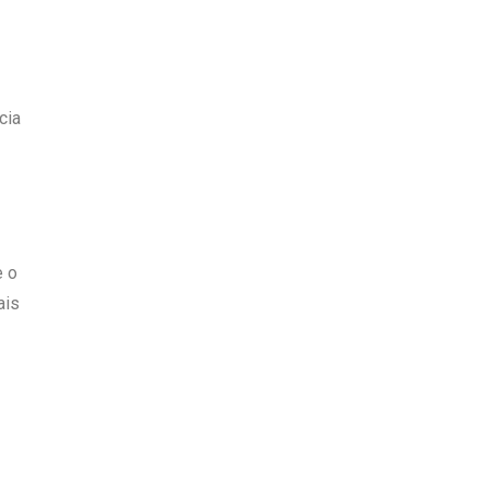
cia
e o
ais