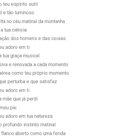
 teu espírito sutil
il e tão luminoso
lta no céu matinal da montanha
a tua ciência
ação dos homens e das coisas.
eu adoro em ti
a tua graça musical
iva e renovada a cada momento
aérea como teu próprio momento
que perturba e que satisfaz
eu adoro em ti
a mãe que já perdi
meu pai
eu adoro em tua natureza
o profundo instinto matinal
 flanco aberto como uma ferida