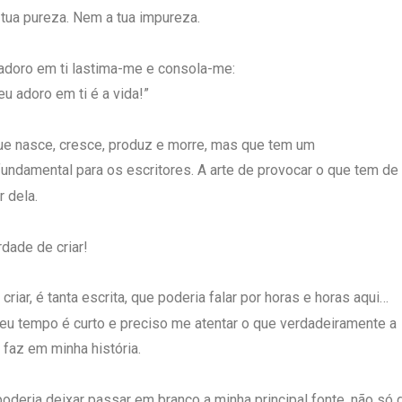
tua pureza. Nem a tua impureza.
adoro em ti lastima-me e consola-me:
eu adoro em ti é a vida!”
ue nasce, cresce, produz e morre, mas que tem um
fundamental para os escritores. A arte de provocar o que tem de
r dela.
rdade de criar!
 criar, é tanta escrita, que poderia falar por horas e horas aqui…
u tempo é curto e preciso me atentar o que verdadeiramente a
 faz em minha história.
poderia deixar passar em branco a minha principal fonte, não só 