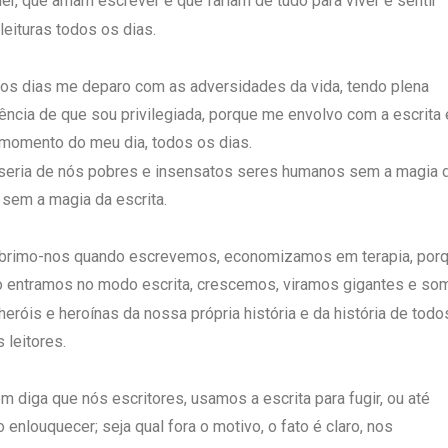
er, que amam escrever e que fariam de tudo para viver e sentir
leituras todos os dias.
os dias me deparo com as adversidades da vida, tendo plena
ência de que sou privilegiada, porque me envolvo com a escrita
momento do meu dia, todos os dias.
seria de nós pobres e insensatos seres humanos sem a magia 
, sem a magia da escrita.
rimo-nos quando escrevemos, economizamos em terapia, por
 entramos no modo escrita, crescemos, viramos gigantes e so
heróis e heroínas da nossa própria história e da história de todo
 leitores.
m diga que nós escritores, usamos a escrita para fugir, ou até
enlouquecer; seja qual fora o motivo, o fato é claro, nos