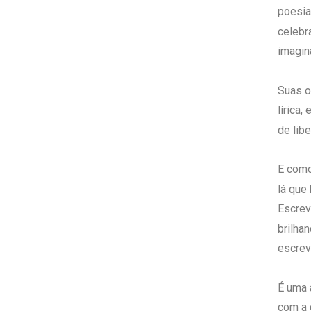
poesia
celebr
imagin
Suas o
lírica
de lib
E como
lá que
Escrev
brilha
escre
É uma 
com a 