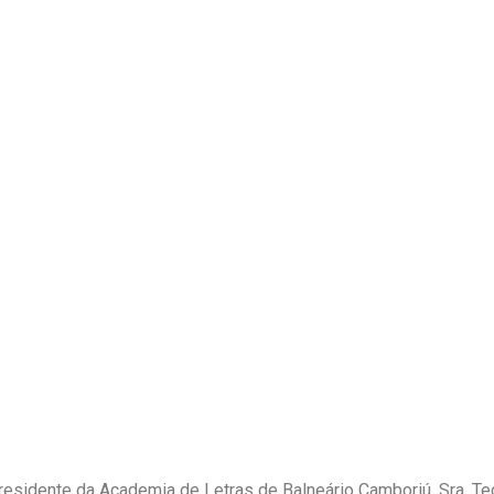
residente da Academia de Letras de Balneário Camboriú, Sra. Te