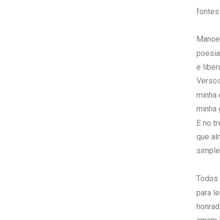
fontes
Manoel
poesia
e liber
Versos
minha 
minha 
E no t
que al
simple
Todos 
para le
honrad