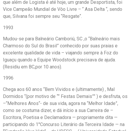
que além de Logista é até hoje, um grande Desportista, foi
Vice Campeão Mundial de Vôo Livre – “ Asa Delta “, sendo
que, Silvana foi sempre seu “Resgate“.
1993
Mudou-se para Balneário Camboriú, SC ,o “Balneário mais
Charmoso do Sul do Brasil” conhecido por suas praias e
excelente qualidade de vida – viajando sempre à Foz do
Iguaçu quando a Equipe Woodstock precisava de ajuda.
(Residiu em BC,por 10 anos).
1996
Chega aos 60 anos “Bem Vividos e (ultimamente) , Mal
Dormidos “(por motivo de “” Festas Demais”” ) e desfruta, os
–“Melhores Anos“- de sua vida, agora na “Melhor Idade”,
como se costuma dizer, e dá início a sua Carreira de –
Escritora, Poetisa e Declamadora — propriamente dita —
participando do 1°Concurso Literário da Terceira Idade — na