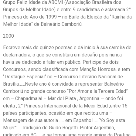
Grupo Feliz Idade da ABCMI (Associação Brasileira dos
Grupos da Melhor Idade) e entre 9 candidatas é aclamada 2°
Princesa do Ano de 1999 – no Baile da Eleição da ‘’Rainha da
Melhor Idade‘’ de Balneário Camboriú.
2000
Escreve mais de quinze poemas e dá início à sua carreira de
declamadora, o que se constituiu um desafio pois nunca
havia se dedicado a falar em público. Participa de dois
Concursos, sendo classificada com Menção Honrosa, e tem
‘’Destaque Especial‘’ no – Concurso Literário Nacional de
Brasília……Neste ano é convidada a representar Balneário
Camboriú no grande concurso “Por Amor a la Tercera Edad”
em – Chapadmalal – Mar del Plata , Argentina — onde foi
eleita , 2° Princesa Internacional de la Mejor Edad ,entre 15
países participantes, ocasião em que recitou uma –
Mensagem de sua autoria ….. em Espanhol …..“Yo Soy esta
Mujer” ….Tradução de Guido Bogetti, Pintor Argentino,
radicado em BC ,,,, e se tornou uma grande amiga da Poetisa