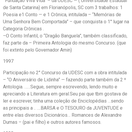
‘’‘Fundação Viva Vida‘’ – da UDESC — ( Universidade Estadual
de Santa Catarina) em Florianópolis, SC com 3 trabalhos: 1
Poesia e1 Conto — e 1 Crônica, intitulada – “Memórias de
Uma Senhora Bem Comportada” – que conquista o 1° lugar na
Categoria Crônicas .
–O Conto Infantil, o “Dragão Banguela”, também classificado,
faz parte da – Primeira Antologia do mesmo Concurso. (que
foi extinto pelo Governador Amin)
1997
Participação no 2° Concurso da UDESC com a obra intitulada
– ‘’O Aniversário de Lidinha” — fazendo parte também da 2 º
Antologia. ……Segue, sempre escrevendo, lendo muito e
apreciando a Literatura em geral.Seu pai que tbm gostava de
ler e escrever, tinha uma coleção de Enciclopédias …sendo
as principais a .. ….BARSA e O TESOURO da JUVENTUDE e
entre elas diversos Dicionários… Romances de Alexandre
Dumas – (pai e filho) e outros autores famosos.