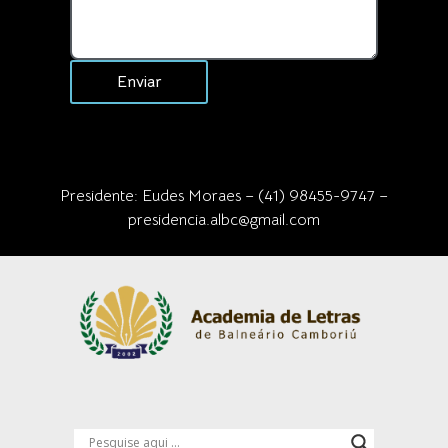
Enviar
Presidente: Eudes Moraes – (41) 98455-9747 –
presidencia.albc@gmail.com