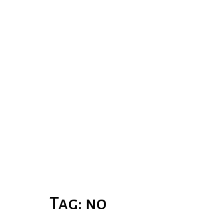
Home
Sobre
Estatuto
Acadêmicos
Acontece
Vozes da Academia
Escola de Criação
Contato
Tag:
no