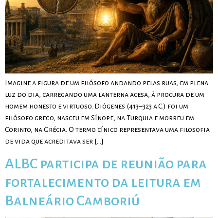
Imagine a figura de um filósofo andando pelas ruas, em plena
luz do dia, carregando uma lanterna acesa, à procura de um
homem honesto e virtuoso. Diógenes (413–323 a.C.) foi um
filósofo grego, nasceu em Sínope, na Turquia e morreu em
Corinto, na Grécia. O termo cínico representava uma filosofia
de vida que acreditava ser […]
ALBC participa de reunião para
fortalecimento da leitura em
Balneário Camboriú