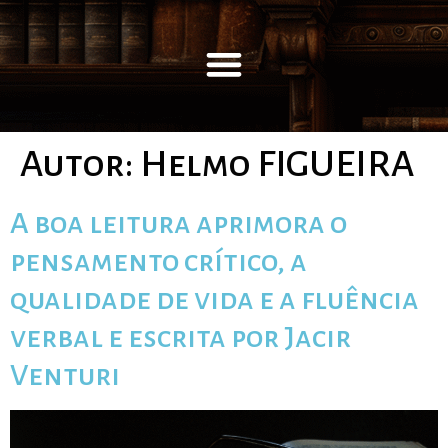
Autor:
Helmo FIGUEIRA
A boa leitura aprimora o
pensamento crítico, a
qualidade de vida e a fluência
verbal e escrita por Jacir
Venturi